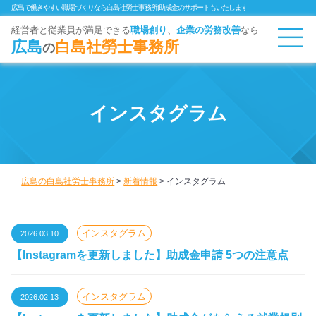
広島で働きやすい職場づくりなら白島社勞士事務所|助成金のサポートもいたします
経営者と従業員が満足できる
職場創り
、
企業
の労務改善
なら
広島
白島社勞士事務所
の
インスタグラム
広島の白島社労士事務所
>
新着情報
>
インスタグラム
インスタグラム
2026.03.10
【Instagramを更新しました】助成金申請 5つの注意点
インスタグラム
2026.02.13