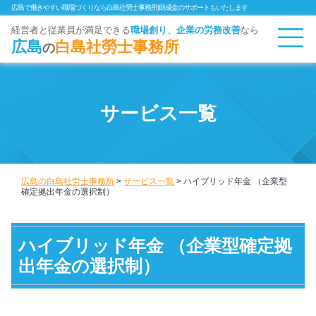
広島で働きやすい職場づくりなら白島社勞士事務所|助成金のサポートもいたします
経営者と従業員が満足できる
職場創り
、
企業
の労務改善
なら
広島
白島社勞士事務所
の
サービス一覧
広島の白島社労士事務所
>
サービス一覧
>
ハイブリッド年金 （企業型
確定拠出年金の選択制）
ハイブリッド年金 （企業型確定拠
出年金の選択制）