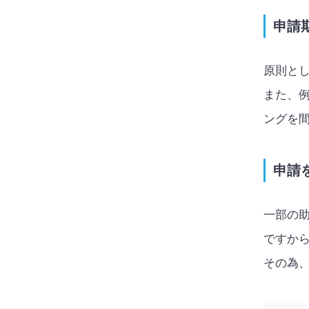
申請
原則と
また、
ングを
申請
一部の
ですか
その為