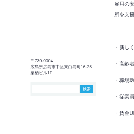
雇用の
所を支
・新し
〒730-0004
・高齢者
広島県広島市中区東白島町16-25
栗栖ビル1F
・職場
・従業
・賃金
U