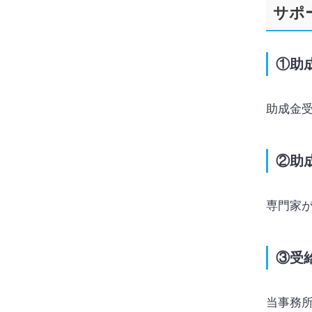
サポ
①助
助成金
②助
専門家
③受
当事務