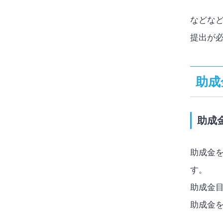
などな
提出が
助成
助成
助成金
す。
助成金
助成金