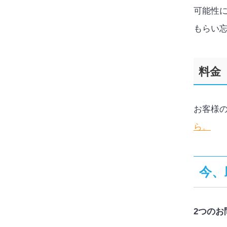
可能性
もらい
料金
お客様
ら
。
今、
2
つのお