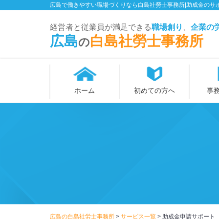
広島で働きやすい職場づくりなら白島社勞士事務所|助成金のサ
経営者と従業員が満足できる
職場創り
、
企業
の
広島
白島社勞士事務所
の
ホーム
初めての方へ
事
広島の白島社労士事務所
>
サービス一覧
>
助成金申請サポート