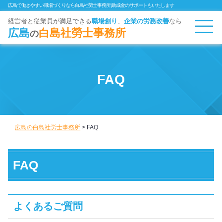
広島で働きやすい職場づくりなら白島社勞士事務所|助成金のサポートもいたします
経営者と従業員が満足できる
職場創り
、
企業
の労務改善
なら
広島
白島社勞士事務所
の
FAQ
広島の白島社労士事務所
>
FAQ
FAQ
よくあるご質問