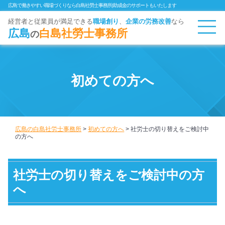
広島で働きやすい職場づくりなら白島社勞士事務所|助成金のサポートもいたします
経営者と従業員が満足できる
職場創り
、
企業
の労務改善
なら
広島
白島社勞士事務所
の
初めての方へ
広島の白島社労士事務所
>
初めての方へ
>
社労士の切り替えをご検討中
の方へ
社労士の切り替えをご検討中の方
へ