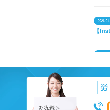
2026.01
【In
2025.12
【In
ット