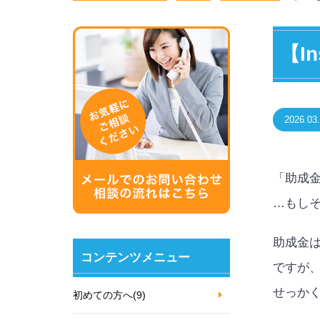
【I
2026.03
「助成
…もし
助成金
コンテンツメニュー
ですが
せっか
初めての方へ
(9)