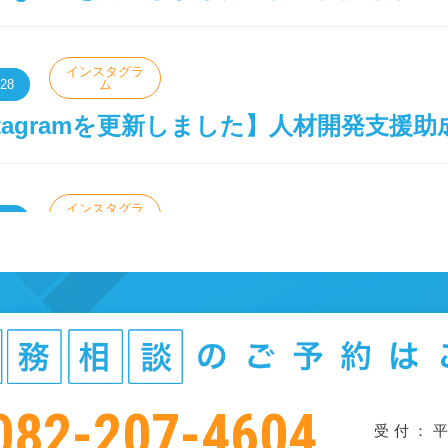
インスタグラ
.28
ム
stagramを更新しました】人材開発支援助
インスタグラ
.01
ム
stagramを更新しました】従業員１０
082-207-4604
受付：平