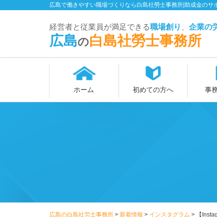
広島で働きやすい職場づくりなら白島社勞士事務所|助成金のサ
経営者と従業員が満足できる
職場創り
、
企業
の
広島
白島社勞士事務所
の
ホーム
初めての方へ
事
広島の白島社労士事務所
>
新着情報
>
インスタグラム
>
【Ins