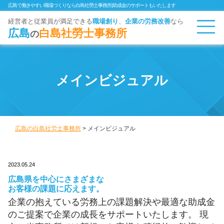
広島で働きやすい職場づくりなら白島社勞士事務所|助成金のサポートもいたします
経営者と従業員が満足できる
職場創り
、
企業
の労務改善
なら
広島
白島社勞士事務所
の
メインビジュアル
広島の白島社労士事務所
>
メインビジュアル
2023.05.24
広島県を中心にさまざまな
お客様の課題に応えます。
企業の抱えている労務上の課題解決や最適な助成金
のご提案で企業の成長をサポートいたします。 現